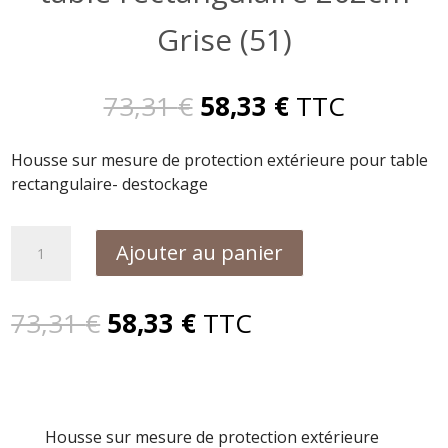
Grise (51)
Le
Le
73,31
€
58,33
€
TTC
prix
prix
initial
actuel
Housse sur mesure de protection extérieure pour table
était :
est :
rectangulaire- destockage
73,31 €.
58,33 €.
quantité
Ajouter au panier
de
Housse
sur
Le
Le
73,31
€
58,33
€
TTC
mesure
prix
prix
pour
initial
actuel
table
était :
est :
rectangulaire
73,31 €.
58,33 €.
202cm
Housse sur mesure de protection extérieure