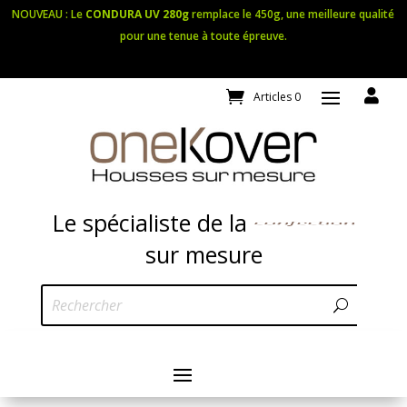
NOUVEAU : Le
CONDURA UV 280g
remplace le 450g, une meilleure qualité
pour une tenue à toute épreuve.

Articles 0
Le spécialiste de la
confection
sur mesure